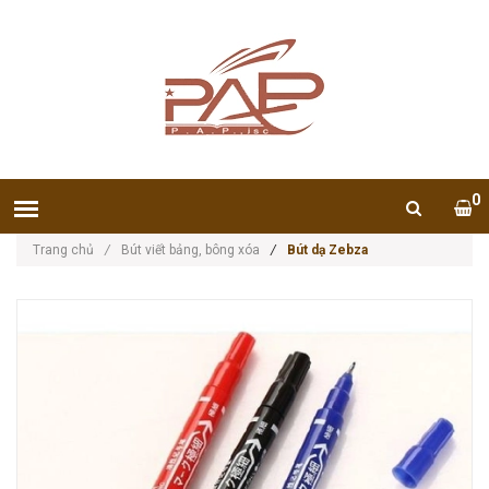
0
Trang chủ
/
Bút viết bảng, bông xóa
/
Bút dạ Zebza