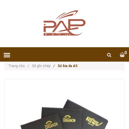
0
Trang chủ
/
Sổ ghi chép
/
Sổ bìa da A5